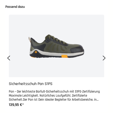
Produktgalerie überspringen
Passend dazu
Sicherheitsschuh Pan S1PS
Pan – Der leichteste Barfuß-Sicherheitsschuh mit S1PS-Zertifizierung
Maximale Leichtigkeit. Natürliches Laufgefühl. Zertifizierte
Sicherheit.Der Pan ist Dein idealer Begleiter für Arbeitsbereiche, in
denen Du auf Schutz, Komfort und Bewegungsfreiheit setzen willst –
139,95 €*
und das bei minimalem Gewicht. Als S1PS-zertifizierter Barfuß-
Sicherheitsschuh bietet Dir der Pan alles, was Du brauchst, um sicher