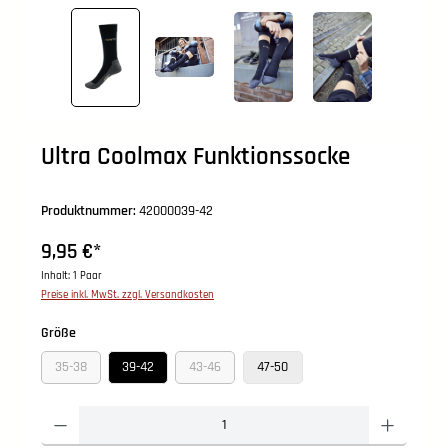
Ultra Coolmax Funktionssocke
Produktnummer:
42000039-42
9,95 €*
Inhalt:
1 Paar
Preise inkl. MwSt. zzgl. Versandkosten
auswählen
Größe
35-38
39-42
43-46
47-50
(Diese Option ist zurzeit nicht verfügbar.)
(Diese Option ist zurzeit nicht verfügbar.)
Produkt Anzahl: Gib den gewünschten Wert ein oder benutze die Schaltflächen um die An