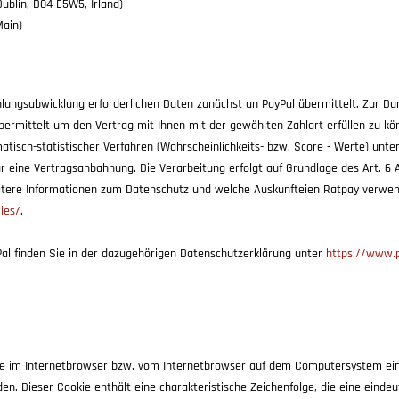
ublin, D04 E5W5, Irland)
Main)
lungsabwicklung erforderlichen Daten zunächst an PayPal übermittelt. Zur Du
ermittelt um den Vertrag mit Ihnen mit der gewählten Zahlart erfüllen zu könne
atisch-statistischer Verfahren (Wahrscheinlichkeits- bzw. Score - Werte) unt
r eine Vertragsanbahnung. Die Verarbeitung erfolgt auf Grundlage des Art. 6 
eitere Informationen zum Datenschutz und welche Auskunfteien Ratpay verwen
ies/
.
al finden Sie in der dazugehörigen Datenschutzerklärung unter
https://www.
die im Internetbrowser bzw. vom Internetbrowser auf dem Computersystem eine
n. Dieser Cookie enthält eine charakteristische Zeichenfolge, die eine einde