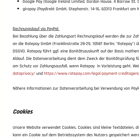
Google Pay (Google Ireland Limited, Gordon House, 4 Barrow St, D
giropay (Paydirekt GmbH, Stephanstr. 14-16, 60313 Frankfurt am 
Rechnungskauf via PayPal
Bei Bezahlung über die Zahlungsart Rechnungskauf werden die zur Zah
an die Ratepay GmbH (Franklinstraße 28-29, 10587 Berlin; "Ratepay") üb
DSGVO. Ratepay führt ggf. eine Bonitätsauskunft auf der Basis mathem
Ablauf. Die Datenverarbeitung dient dem Zweck der Bonitätsprüfung fü
am Schutz vor Zahlungsausfall, wenn Ratepay in Vorleistung geht. W
dataprivacy/
und
https://www.ratepay.com/legal-payment-creditagenc
Nähere Informationen zur Datenverarbeitung bei Verwendung von PayP
Cookies
Unsere Website verwendet Cookies. Cookies sind kleine Textdateien, 
kann ein Cookie auf dem Betriebssystem des Nutzers gespeichert werde