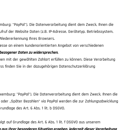
emburg; "PayPal"). Die Datenverarbeitung dient dem Zweck, Ihnen die
fruf der Website Daten (z.B. IP-Adresse, Gerätetyp, Betriebssystem,
 Wiedererkennung Ihres Browsers.
eresse an einem kundenorientierten Angebot von verschiedenen
enbezogener Daten zu widersprechen.
en mit der gewählten Zahlart erfüllen zu können. Diese Verarbeitung
ess finden Sie in der dazugehörigen Datenschutzerklärung
Luxemburg; "PayPal"). Die Datenverarbeitung dient dem Zweck, Ihnen die
al oder „Später Bezahlen“ via PayPal werden die zur Zahlungsabwicklung
undlage des Art. 6 Abs. 1 lit. b DSGVO.
gt auf Grundlage des Art. 6 Abs. 1 lit. f DSGVO aus unserem
h aus Ihrer besonderen Situation ergeben, jederzeit dieser Verarbeitung