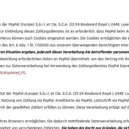
er PayPal (Europe) S.à.r.l. et Cie, S.C.A. (22-24 Boulevard Royal L-2449, Lux
r Einbindung dieses Zahlungsdienstes ist es erforderlich, dass PayPal beim Au
. Hierzu können auch Cookies eingesetzt werden. Die Cookies ermöglichen die
e des Art. 6 Abs. 1 lit. f DSGVO aus unserem überwiegenden berechtigten Int
ren Situation ergeben, jederzeit dieser Verarbeitung Sie betreffender person
wicklung erforderlichen Daten an PayPal übermittelt, um den Vertrag mit Ihn
tionen zur Datenverarbeitung bei Verwendung des Zahlungsdienstes PayPal Expr
_DE#Updated_PS
.
 der PayPal (Europe) S.à.r.l. et Cie, S.C.A. (22-24 Boulevard Royal L-2449, 
utzung von Zahlung via PayPal, Kreditkarte via PayPal, Lastschrift via PayP
it der gewählten Zahlart erfüllen zu können. Diese Verarbeitung erfolgt auf Gr
hres Browsers ermöglichen. Die dadurch stattfindende Datenverarbeitung erfol
ngebot von verschiedenen Zahlarten.
Sie haben das Recht aus Gründen, die sic