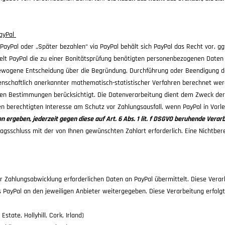
PayPal
a PayPal oder „Später bezahlen“ via PayPal behält sich PayPal das Recht vor, g
telt PayPal die zu einer Bonitätsprüfung benötigten personenbezogenen Daten
abgewogene Entscheidung über die Begründung, Durchführung oder Beendigung d
ssenschaftlich anerkannter mathematisch-statistischer Verfahren berechnet w
en Bestimmungen berücksichtigt. Die Datenverarbeitung dient dem Zweck der 
en berechtigten Interesse am Schutz vor Zahlungsausfall, wenn PayPal in Vorl
on ergeben, jederzeit gegen diese auf Art. 6 Abs. 1 lit. f DSGVO beruhende Ver
ragsschluss mit der von Ihnen gewünschten Zahlart erforderlich. Eine Nichtbere
 Zahlungsabwicklung erforderlichen Daten an PayPal übermittelt. Diese Verarbe
PayPal an den jeweiligen Anbieter weitergegeben. Diese Verarbeitung erfolgt a
Estate, Hollyhill, Cork, Irland)