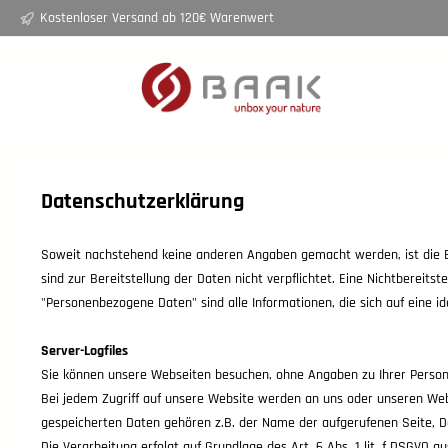
Kostenloser Versand ab 120€ Warenwert
springen
Zur Hauptnavigation springen
Datenschutzerklärung
Soweit nachstehend keine anderen Angaben gemacht werden, ist die Ber
sind zur Bereitstellung der Daten nicht verpflichtet. Eine Nichtbereit
"Personenbezogene Daten" sind alle Informationen, die sich auf eine ide
Server-Logfiles
Sie können unsere Webseiten besuchen, ohne Angaben zu Ihrer Perso
Bei jedem Zugriff auf unsere Website werden an uns oder unseren Webho
gespeicherten Daten gehören z.B. der Name der aufgerufenen Seite, D
Die Verarbeitung erfolgt auf Grundlage des Art. 6 Abs. 1 lit. f DSGV