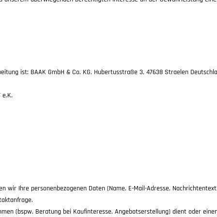
eitung ist:
BAAK GmbH & Co. KG,
Hubertusstraße 3,
47638
Straelen
Deutschl
 e.K.
eben wir Ihre personenbezogenen Daten (Name, E-Mail-Adresse, Nachrichtentext
taktanfrage.
n (bspw. Beratung bei Kaufinteresse, Angebotserstellung) dient oder einen b