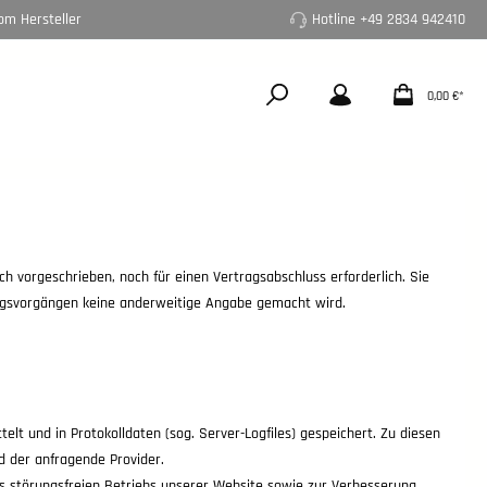
om Hersteller
Hotline +49 2834 942410
0,00 €*
 vorgeschrieben, noch für einen Vertragsabschluss erforderlich. Sie
itungsvorgängen keine anderweitige Angabe gemacht wird.
lt und in Protokolldaten (sog. Server-Logfiles) gespeichert. Zu diesen
d der anfragende Provider.
es störungsfreien Betriebs unserer Website sowie zur Verbesserung