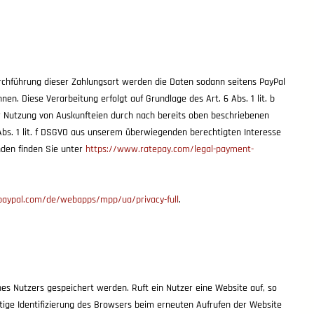
rchführung dieser Zahlungsart werden die Daten sodann seitens PayPal
n. Diese Verarbeitung erfolgt auf Grundlage des Art. 6 Abs. 1 lit. b
er Nutzung von Auskunfteien durch nach bereits oben beschriebenen
Abs. 1 lit. f DSGVO aus unserem überwiegenden berechtigten Interesse
den finden Sie unter
https://www.ratepay.com/legal-payment-
paypal.com/de/webapps/mpp/ua/privacy-full
.
s Nutzers gespeichert werden. Ruft ein Nutzer eine Website auf, so
utige Identifizierung des Browsers beim erneuten Aufrufen der Website