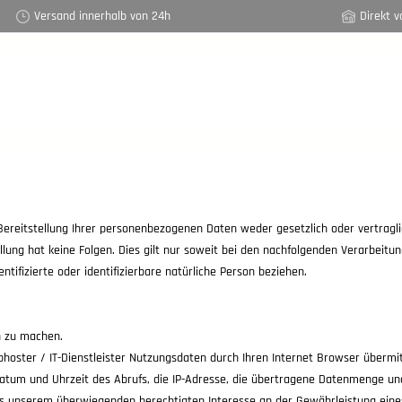
Versand innerhalb von 24h
Direkt v
eitstellung Ihrer personenbezogenen Daten weder gesetzlich oder vertraglich
stellung hat keine Folgen. Dies gilt nur soweit bei den nachfolgenden Verarbe
ntifizierte oder identifizierbare natürliche Person beziehen.
n zu machen.
ster / IT-Dienstleister Nutzungsdaten durch Ihren Internet Browser übermitte
atum und Uhrzeit des Abrufs, die IP-Adresse, die übertragene Datenmenge un
O aus unserem überwiegenden berechtigten Interesse an der Gewährleistung ein