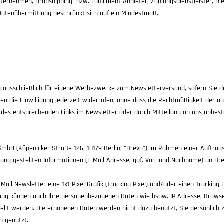
rnehmen, Dropshipping- bzw. Fulfillment-Anbieter, Zahlungsdienstleister, Diens
 Datenübermittlung beschränkt sich auf ein Mindestmaß.
g ausschließlich für eigene Werbezwecke zum Newsletterversand, sofern Sie d
nnen die Einwilligung jederzeit widerrufen, ohne dass die Rechtmäßigkeit der a
 des entsprechenden Links im Newsletter oder durch Mitteilung an uns abbeste
mbH (Köpenicker Straße 126, 10179 Berlin; “Brevo”) im Rahmen einer Auftrags
ng gestellten Informationen (E-Mail Adresse, ggf. Vor- und Nachname) an Br
-Newsletter eine 1x1 Pixel Grafik (Tracking Pixel) und/oder einen Tracking-L
hang können auch Ihre personenbezogenen Daten wie bspw. IP-Adresse, Browse
lt werden. Die erhobenen Daten werden nicht dazu benutzt, Sie persönlich zu
n genutzt.