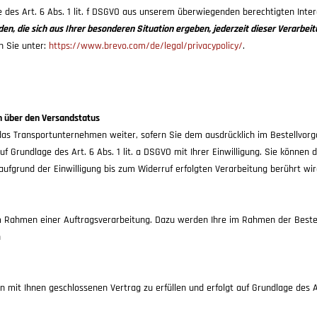
e des Art. 6 Abs. 1 lit. f DSGVO aus unserem überwiegenden berechtigten Int
en, die sich aus Ihrer besonderen Situation ergeben, jederzeit dieser Verarb
n Sie unter:
https://www.brevo.com/de/legal/privacypolicy/
.
n über den Versandstatus
as Transportunternehmen weiter, sofern Sie dem ausdrücklich im Bestellvor
f Grundlage des Art. 6 Abs. 1 lit. a DSGVO mit Ihrer Einwilligung. Sie können d
fgrund der Einwilligung bis zum Widerruf erfolgten Verarbeitung berührt wir
m Rahmen einer Auftragsverarbeitung. Dazu werden Ihre im Rahmen der Best
n
it Ihnen geschlossenen Vertrag zu erfüllen und erfolgt auf Grundlage des Art